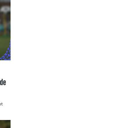
 de
et