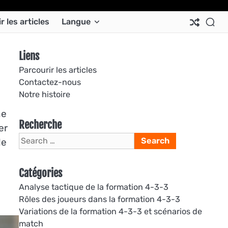
Ab
Co
Co
Pri
Si
Te
r les articles
Langue
Us
Us
Pol
Pol
an
Con
Liens
Parcourir les articles
Contactez-nous
Notre histoire
ne
Recherche
er
Search
le
for:
Catégories
Analyse tactique de la formation 4-3-3
Rôles des joueurs dans la formation 4-3-3
Variations de la formation 4-3-3 et scénarios de
match