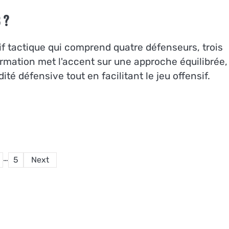
 ?
if tactique qui comprend quatre défenseurs, trois
formation met l'accent sur une approche équilibrée,
té défensive tout en facilitant le jeu offensif.
Posts
…
5
Next
pagination