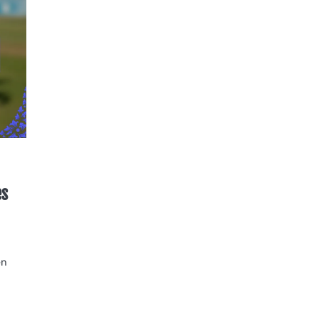
es
en