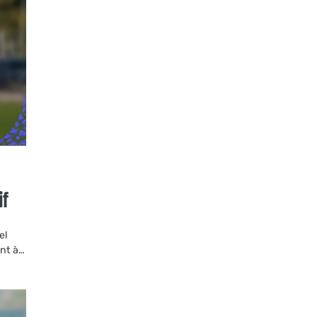
if
el
ent à…