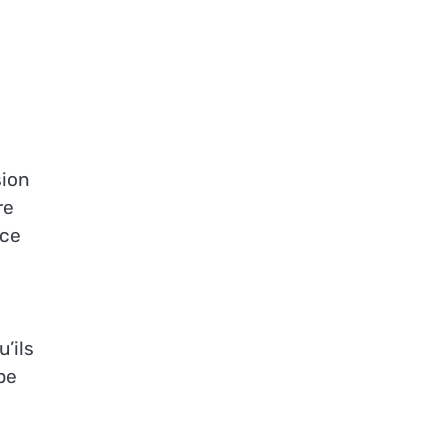
sion
re
 ce
’ils
pe