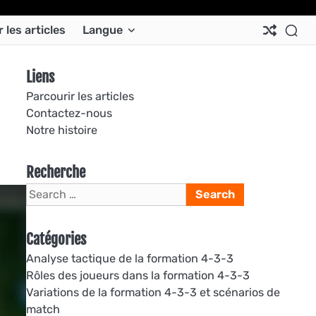
Ab
Co
Co
Pri
Si
Te
 les articles
Langue
Us
Us
Pol
Pol
an
Con
Liens
Parcourir les articles
Contactez-nous
Notre histoire
Recherche
Search
for:
Catégories
Analyse tactique de la formation 4-3-3
Rôles des joueurs dans la formation 4-3-3
Variations de la formation 4-3-3 et scénarios de
match