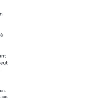
on
 à
ant
peut
.
ion.
pace.